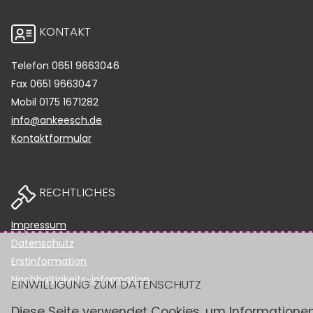
KONTAKT
Telefon
0651 9663046
Fax
0651 9663047
Mobil
0175 1671282
info@ankeesch.de
Kontaktformular
RECHTLICHES
Impressum
Datenschutz
Erstinformation
Nachhaltigkeits-information
EINWILLIGUNG ZUM DATENSCHUTZ
Diese Seite verwendet Cookies, um Informatione