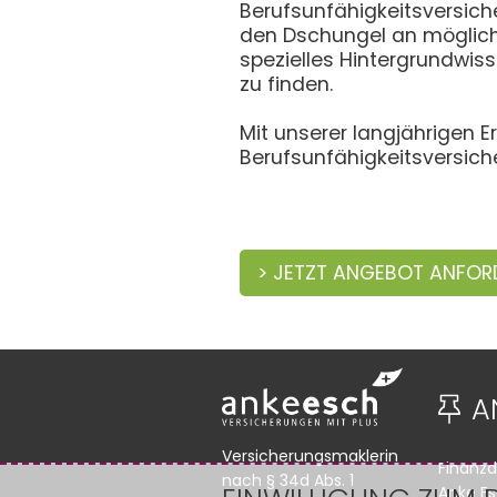
Berufsunfähigkeitsversich
den Dschungel an möglich
spezielles Hintergrundwis
zu finden.
Mit unserer langjährigen 
Berufsunfähigkeitsversich
> JETZT ANGEBOT ANFOR
A
Versicherungsmaklerin
Finanzd
nach § 34d Abs. 1
Anke E