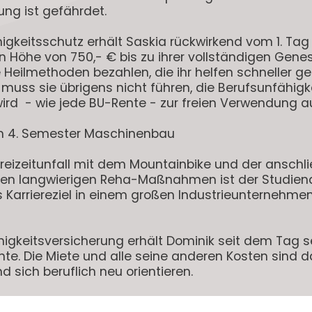
ung ist gefährdet.
igkeitsschutz erhält Saskia rückwirkend vom 1. Tag 
in Höhe von 750,- €
bis zu ihrer vollständigen Gene
ve Heilmethoden bezahlen, die ihr helfen schneller 
ss sie übrigens nicht führen, die Berufsunfähigkei
ird - wie jede BU-Rente - zur freien Verwendung a
 im 4. Semester Maschinenbau
reizeitunfall mit dem Mountainbike und der anschl
en langwierigen Reha-Maßnahmen ist der Studiena
 Karriereziel in einem großen Industrieunternehmen 
igkeitsversicherung erhält Dominik seit dem Tag se
nte.
Die Miete und alle seine anderen Kosten sind d
sich beruflich neu orientieren.