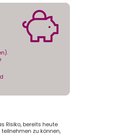
en).
e
nd
s Risiko, bereits heute
n teilnehmen zu können,