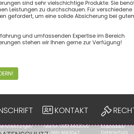
erungen sind sehr vielschichtige Produkte. Sie ben
en Leistungen zu durchschauen. Für verschiedene B
sen gefordert, um eine solide Absicherung bei gutem
Erfahrung und umfassenden Expertise im Bereich
erungen stehen wir Ihnen gerne zur Verfügung!
DERN!
NSCHRIFT
KONTAKT
RECH
Impressum
ienstleistungen
Telefon
0651 9663046
Datenschutz
sch
Fax
0651 9663047