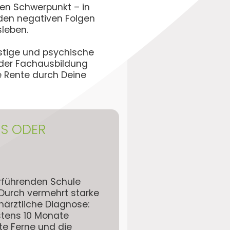
gen Schwerpunkt – in
 den negativen Folgen
sleben.
stige und psychische
oder Fachausbildung
e Rente durch Deine
IS ODER
rführenden Schule
Durch vermehrt starke
ärztliche Diagnose:
stens 10 Monate
te Ferne und die